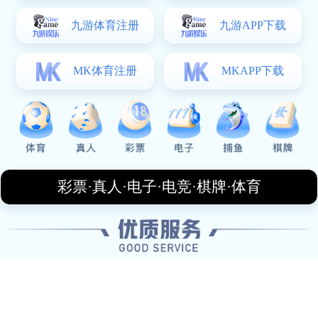
NBA的竞争态势和技术发展。无论是数据统计还是情感共
鸣，这场比赛都值得球迷们反复回味。
1、双方战术布局分析
在这场比赛中，活塞与勇士分别采取了不同的战术布局。活
塞队利用其内线优势，通过不断地低位进攻来撕扯勇士的防
线。他们的一些进攻战术围绕着大个子球员展开，试图通过
强打内线来获取分数。同时，他们也适时开展外线投射，以
此拉开空间，给内线创造机会。
另一方面，勇士队则延续了他们快速流畅的进攻风格。他们
强调三分球和快速转换，以迅速拉开比分。特别是在快攻阶
段，勇士往往能够迅速找到空位投手，这种打法让他们在比
赛初期就占据了主动权。此外，他们在防守端也积极采用轮
转防守策略，尽量限制活塞队的内线得分。
从整体来看，两支球队在战术上的差异使得比赛呈现出多样
化的局面。活塞更偏向于传统篮球风格，而勇士则代表着现