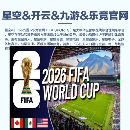
公司动态
首页
公司动态