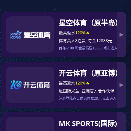
Call 24/7
沟通
Xingkong星空
17952069718