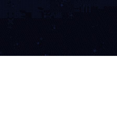
找到我们
地址
苏州工业园区金胜路2号
电话
+17952069718
邮箱
doctrinaire@msn.com