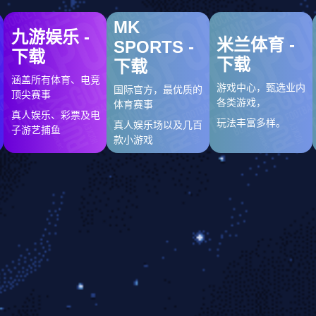
找机会。在第34分钟时，洛克伦终于打破僵局，通过一次
情。
们继续加强进攻，以期扩大领先优势。但标准列日在失球后
开始不久，标准列日通过一次角球机会扳平比分，为比赛增
机会，可惜皆未能再次改写比分。
其中，第34分钟洛克伦首开纪录，无疑是本场比赛的重要
在随后的防守中更加自信。而这一瞬间也让现场观众为之沸
响到洛克伦的心理状态。在被追平之后，洛克伦虽然保持攻
后续表现产生了一定影响，使得他们在进攻端变得略显急
机会可供把握。然而，由于临门一脚的不够精准或者对方门
些关键时刻不仅展现了双方球队斗志，更是决定了比赛走向