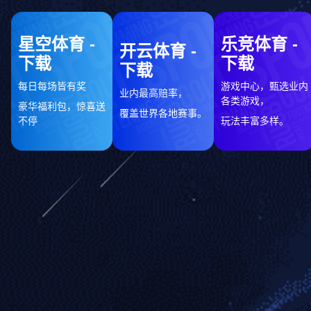
列日则选择了更为稳健的防守策略，意图通过反击寻
精妙配合成功破门，这一进球点燃了主场观众的热
然而，领先后的洛克伦并没有放松警惕。相反，他
迅速调整状态，不断向洛克伦施加压力。在下半场
添了悬念。接下来双方陷入胶着，在最后阶段互有
2、关键时刻解析
在整场比赛中，有几个关键时刻值得我们特别关注。
转折点。这一进球不仅提升了球队士气，也让他们
腾，全力支持自己的球队。
此外，下半场初期标准列日迅速扳平比分则直接影
击性，但明显感到压力倍增。这种心理变化对球队
躁。
最后，在比赛进入尾声阶段时，两队都曾有过绝佳
将出色发挥，使得最终双方只能无奈收获平局。这
的重要因素。
3、战术分析