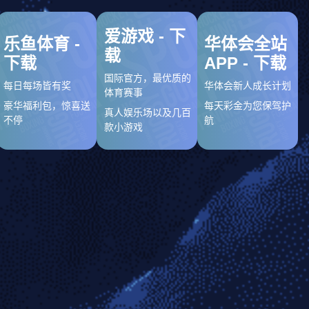
案例精选
公司动态
公司服务
沟通
xingkong星空
推荐文章
浙江毅腾迎战梅州足球队期待
精彩对决助力球队争取胜利
2026-06-03