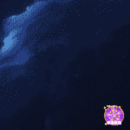
洛克伦对阵标准列日精彩直播
全程回顾与赛后分析
2026-06-03
泰勒希罗的崛起之路NBA新星
如何改变篮球格局
2026-06-02
法国与秘鲁比赛必发数据分析
及投注策略探讨
2026-06-01
沙特土豪豪掷千金本泽马与坎
特或联手打造吉达联合欧冠梦
之队
2026-06-01
沃克凯斯勒：新星崛起与NBA
赛场的未来潜力分析
2026-05-31