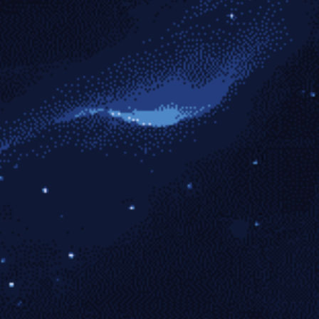
综上所述，两支球队都有各自值得期待的关键人物
果。尤其是在紧张激烈的大赛氛围下，每一个细节
4、历史交锋记录
回顾两支球队过往交锋记录，可以发现德国队整体
成熟且稳健的技战术体系取得了显著优势。但是，在
锋都是新的机遇。
尽管如此，黑山队在面对比自己更强大的对手时，
化为实际表现。因此，即便面对实力更为雄厚的德