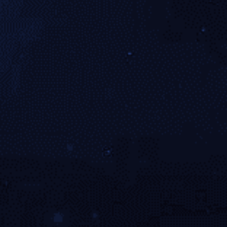
多悬念与故事。这使得即将进行的新一轮较量更加令人期
与体育精神。
方面来看都极具观赏性。无论是传统豪门德国还是新兴力量
台上一决高下，为观众奉献一场酣畅淋漓、高水平竞技盛
双方都能充分发挥自身特点，让每一位观众都能享受到足球
下一篇