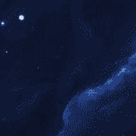
转的重要枢纽。如果他们能够有效地控制住中场，将大大提
露头角，他们速度快且技术精湛，将成为撕破黑山防线的重
经验丰富且能力突出的老将。这些球员不仅能提供稳定性
们能够发挥出色，并引领全队抗衡强大的德国，则有希望创