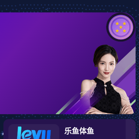
首页
知道
Xingkong
案例精选
公司动态
公司服务
案例精选
首页
案例精选