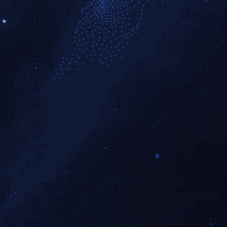
，他们能否发挥出自己的水平，将直接影响到本场比赛结
都可能成为胜负天平上的关键因素。
处于领先地位。在之前的几次碰面中，德意志铁骑凭借更为
足球这一运动中，“历史”并不能完全代表“未来”，每一次交
总能展现出顽强拼搏的一面。他们往往会把这种心理优势转
国，对他们来说也是一种挑战自我的机会。