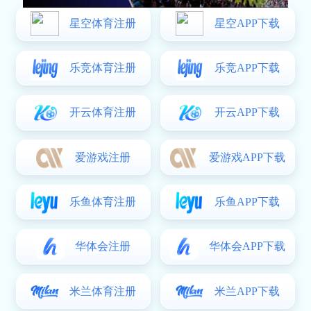
巴黎与多特的精彩对决结果
揭晓谁是胜者
2026-05-13
1
分享
在足球的世界里，巴黎圣日耳曼与多特蒙德之间的对决总是
备受瞩目。这场比赛不仅是两支顶级球队的较量，更是各自
球迷心中不容错过的盛宴。双方在赛前都进行了充分的准
备，战术安排和阵容选择成为了胜负的关键因素。本篇文章
将从比赛背景、战术分析、球员表现和比赛结果四个方面详
细探讨这场精彩对决，揭晓最终谁是胜者。通过深入分析，
我们将更好地理解这场赛事对两队未来征程的重要影响。