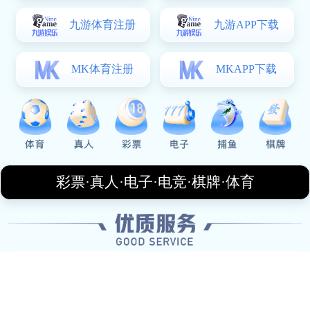
1、比赛背景与历史交锋
巴黎圣日耳曼与多特蒙德都是欧洲足坛具有重要影响力的球
队，他们在历史上有着多次交锋记录。这些交锋不仅体现在
友谊赛，还包括欧冠联赛等正式比赛，每一次相遇都引发了
广泛关注。在过去的几场交手中，两队各有胜负，彼此间形
成了一种微妙而又紧张的竞争关系。
本次对决之前，巴黎与多特都经历了一段起伏不定的赛季。
巴黎虽然拥有明星球员，但在团队协作上仍面临挑战；而多
特则以年轻球员为主力，希望借助速度和活力来撼动强敌。
在这样的背景下，两队都希望通过这一场比赛找到状态，为
接下来的赛事奠定基础。
此外，本场比赛还吸引了众多媒体和球迷的目光，不仅因为
两队实力相当，更因为他们背后代表着两个不同国家足球文
化的碰撞。无论是技术流派还是战术理念，这场较量都让人
充满期待。
2、战术安排及执行